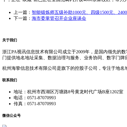
上一篇：
智能锻炼师五级补助1000元、四级1500元、240
下一篇：
海市委掌管召开企业座谈会
关于我们
浙江PA视讯信息技术有限公司成立于2009年，是国内领先
门提供地名地址采集、数据治理与服务、业务协同、数字门牌
杭州海挚信息技术有限公司是旗下的控股子公司，专注于地名
联系我们
地址：杭州市西湖区万塘路8号黄龙时代广场B座1202室
电话：0571-87070993
传真：0571-87070993
微信公众号