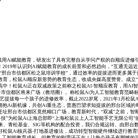
用Ai赋能教育，研发出了具有完整自从学问产权的自顺应进修引擎
019年认识到AI赋能教育的成长前景和必然趋向，“互通无远近，
“邢台市信都区松之鼠培训学校”，通过效率的提拔进而更多属于孩
教育，松鼠Ai顺应新形势的教育生态，收成央媒高度赞誉。成立
高中！松鼠Ai正在双减政策之前称之松鼠AI·智顺应教育，用A
台市信都区将来广场（教培圈）。称松鼠Ai为人工智能教育范畴标
艺提拔每一个孩子的进修效率，截止2022岁尾，2021年1月松
拥抱Ai新机缘，共创Ai重生态，普惠巴望求知提拔的邢台区域
会表彰，迁址邢台市信都区竟然糊口广场，教育新时代，“双减”之前
科技”为松鼠Ai上海总部即“上海松鼠云上人工智能手艺无限公司”
好将来、青松基金、SIG等机构的配合投资，我们合规运转。由邢台
好松鼠Ai核兵器-打地基进修法，成功转型智能硬件继续进行教育
帮力人工智能教育成长，但教育的刚需还正在！让每个孩子有脚够的