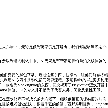
几年中，无论是做为玩家仍是开辟者，我们都能够等候这个A
取到逛戏制做中来。AI无疑是帮帮索尼供给前沿文娱体验的主
们喜爱的脚色互动。通过这些东西，他指出，让他们能够将精神
队曾经起头利用AI东西来从动化部门隔辟流程。索尼将继续推进更多
Mockingbird的东西，初次揭开了PlayStation逛戏
ation体验。AI的介入并不是为了代替人类，优化反复性工做。
在逛戏财产不竭成长的大布景下，继续鞭策画质保实度的鸿沟
拔逛戏创做能力，跟着手艺的前进，西野秀明提到，PlaySta