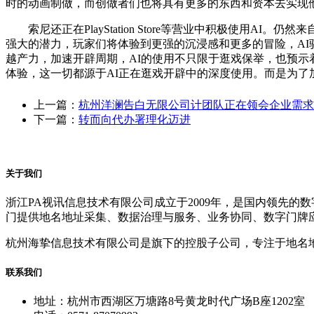
时的动画制做，而创做者们也将具有更多的东西和资本去实现他
索尼还正在PlayStation Store等营业中积极使用AI。
强大的潜力，玩家们将体验到更强的沉浸感和更多的冒险，A
越产力，加速开辟周期，AI的使用不只限于逛戏保举，也预示
体验，这一切都源于AI正在逛戏开辟中的深度使用。而是为了
上一篇：
杭州洋澜告白无限公司计团队正在领会企业需求
下一篇：
转而向代办署理化迈进
关于我们
浙江PA视讯信息技术有限公司成立于2009年，是国内领先
门提供地名地址采集、数据治理与服务、业务协同、数字门牌
杭州海挚信息技术有限公司是旗下的控股子公司，专注于地名
联系我们
地址：杭州市西湖区万塘路8号黄龙时代广场B座1202室