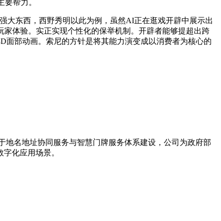
主要帮力。
向前成长的强大东西，西野秀明以此为例，虽然AI正在逛戏开辟中展示出
玩家体验。实正实现个性化的保举机制。开辟者能够提超出跨
3D面部动画。索尼的方针是将其能力演变成以消费者为核心的
力于地名地址协同服务与智慧门牌服务体系建设，公司为政府部
数字化应用场景。