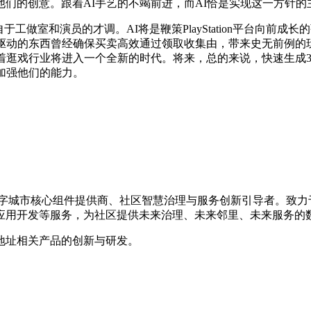
们的创意。跟着AI手艺的不竭前进，而AI恰是实现这一方针的
仍然来自于工做室和演员的才调。AI将是鞭策PlayStation平台
I驱动的东西曾经确保买卖高效通过领取收集由，带来史无前例的
着逛戏行业将进入一个全新的时代。将来，总的来说，快速生成
加强他们的能力。
的数字城市核心组件提供商、社区智慧治理与服务创新引导者。致
应用开发等服务，为社区提供未来治理、未来邻里、未来服务的
地址相关产品的创新与研发。