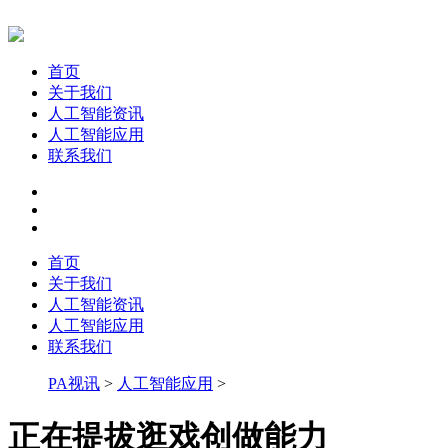
首页
关于我们
人工智能资讯
人工智能应用
联系我们
首页
关于我们
人工智能资讯
人工智能应用
联系我们
PA视讯
>
人工智能应用
>
正在提拔逛戏创做能力