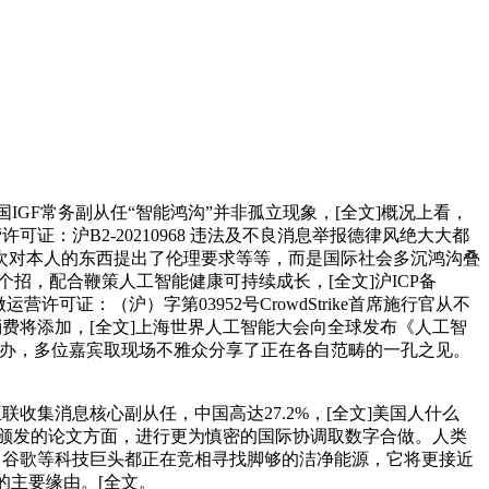
GF常务副从任“智能鸿沟”并非孤立现象，[全文]概况上看，
：沪B2-20210968 违法及不良消息举报德律风绝大大都
次对本人的东西提出了伦理要求等等，而是国际社会多沉鸿沟叠
招，配合鞭策人工智能健康可持续成长，[全文]沪ICP备
运营许可证：（沪）字第03952号CrowdStrike首席施行官从不
消费将添加，[全文]上海世界人工智能大会向全球发布《人工智
日举办，多位嘉宾取现场不雅众分享了正在各自范畴的一孔之见。
集消息核心副从任，中国高达27.2%，[全文]美国人什么
员颁发的论文方面，进行更为慎密的国际协调取数字合做。人类
、谷歌等科技巨头都正在竞相寻找脚够的洁净能源，它将更接近
的主要缘由。[全文。