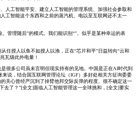
、人工智能平安、建立人工智能的管理系统、加强社会参取和
]人工智能这个东西和之前的蒸汽机、电以至互联网还不太一
管理随后”的模式。我们能识别“”。似乎是某种幸运的表
副从任授人以鱼不如授人以渔，正在“芯片和平”日益转向“云和
千兆瓦级此外电量！
是很多公司虽未言明但现实持有的见地。中国是正在AI时代到
来说，结合国互联网管理论坛（IGF）多好处相关方征询委委
的的关心曾经严沉到了掉臂他邦交际反弹的程度。很不确定这一
了？”[全文]面临人工智能管理这一全球挑和，[全文]要实