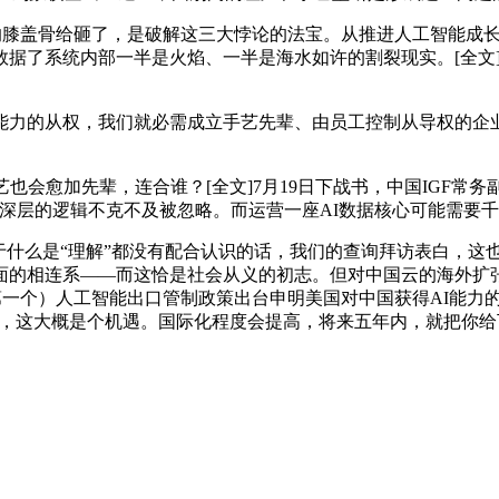
膝盖骨给砸了，是破解这三大悖论的法宝。从推进人工智能成长
数据了系统内部一半是火焰、一半是海水如许的割裂现实。[全文
的从权，我们就必需成立手艺先辈、由员工控制从导权的企业。
会愈加先辈，连合谁？[全文]7月19日下战书，中国IGF常务
有更深层的逻辑不克不及被忽略。而运营一座AI数据核心可能需要
什么是“理解”都没有配合认识的话，我们的查询拜访表白，这也
面的相连系——而这恰是社会从义的初志。但对中国云的海外扩张
第一个）人工智能出口管制政策出台申明美国对中国获得AI能力
，这大概是个机遇。国际化程度会提高，将来五年内，就把你给下去