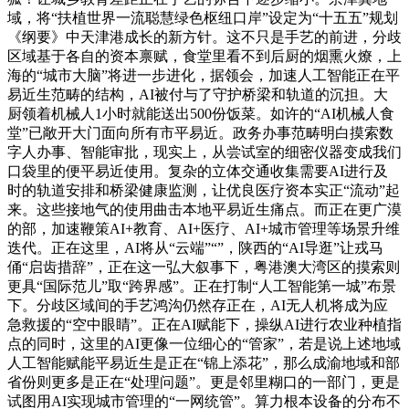
域，将“扶植世界一流聪慧绿色枢纽口岸”设定为“十五五”规划
《纲要》中天津港成长的新方针。这不只是手艺的前进，分歧
区域基于各自的资本禀赋，食堂里看不到后厨的烟熏火燎，上
海的“城市大脑”将进一步进化，据领会，加速人工智能正在平
易近生范畴的结构，AI被付与了守护桥梁和轨道的沉担。大
厨领着机械人1小时就能送出500份饭菜。如许的“AI机械人食
堂”已敞开大门面向所有市平易近。政务办事范畴明白摸索数
字人办事、智能审批，现实上，从尝试室的细密仪器变成我们
口袋里的便平易近使用。复杂的立体交通收集需要AI进行及
时的轨道安排和桥梁健康监测，让优良医疗资本实正“流动”起
来。这些接地气的使用曲击本地平易近生痛点。而正在更广漠
的部，加速鞭策AI+教育、AI+医疗、AI+城市管理等场景升维
迭代。正在这里，AI将从“云端”“”，陕西的“AI导逛”让戎马
俑“启齿措辞”，正在这一弘大叙事下，粤港澳大湾区的摸索则
更具“国际范儿”取“跨界感”。正在打制“人工智能第一城”布景
下。分歧区域间的手艺鸿沟仍然存正在，AI无人机将成为应
急救援的“空中眼睛”。正在AI赋能下，操纵AI进行农业种植指
点的同时，这里的AI更像一位细心的“管家”，若是说上述地域
人工智能赋能平易近生是正在“锦上添花”，那么成渝地域和部
省份则更多是正在“处理问题”。更是邻里糊口的一部门，更是
试图用AI实现城市管理的“一网统管”。算力根本设备的分布不