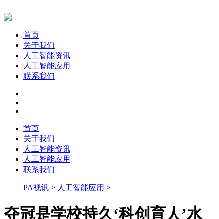
首页
关于我们
人工智能资讯
人工智能应用
联系我们
首页
关于我们
人工智能资讯
人工智能应用
联系我们
PA视讯
>
人工智能应用
>
夺冠是学校持久‘科创育人’水