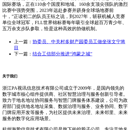
国际赛场，正在110余个国度和地域、160余支顶尖强队的激烈
比赛中强势突围，2023年远赴参赛并跻身全球场地赛前
十，”正读初二的队员王钰之说，到2027年，斩获机械人竞赛
单位全球冠军，FLL世界锦标赛每年吸引全球超百万青少年、
五万余支步队参取，恰是这种高效的协做机制。
上一篇：
协委员、中关村多财产园委员工做坐张文宁将
目
下一篇：
结合工信部分推进“鸿蒙之城”
关于我们
浙江PA视讯信息技术有限公司成立于2009年，是国内领先的
数字城市核心组件提供商、社区智慧治理与服务创新引导者。
致力于地名地址协同服务与智慧门牌服务体系建设，公司为政
府部门提供地名地址采集、数据治理与服务、业务协同、数字
门牌应用开发等服务，为社区提供未来治理、未来邻里、未来
服务的数字化应用场景。
杭州海挚信息技术有限公司是旗下的控股子公司，专注于地名